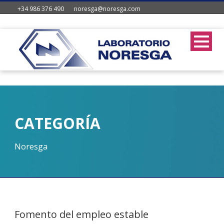
+34 986 376 490
noresga@noresga.com
CATEGORÍA
Noresga
Fomento del empleo estable